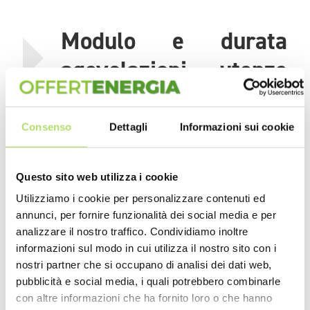
Modulo e durata
agevolazioni utenze
domestiche
Consenso
Dettagli
Informazioni sui cookie
La domanda per usufruire delle agevolazioni per utenze
domestiche va presentata presso un qualsiasi CAF del proprio
comune di residenza, sarà poi il centro di assistenza fiscale a
Questo sito web utilizza i cookie
trasmettere il modulo con allegato l'ISEE e/o la certificazione
Utilizziamo i cookie per personalizzare contenuti ed
ASL. La durata del bonus luce e gas 2019 è pari a 12 mesi ed è
rinnovabile per ulteriori 12 mesi.
annunci, per fornire funzionalità dei social media e per
analizzare il nostro traffico. Condividiamo inoltre
informazioni sul modo in cui utilizza il nostro sito con i
nostri partner che si occupano di analisi dei dati web,
pubblicità e social media, i quali potrebbero combinarle
Redazione
con altre informazioni che ha fornito loro o che hanno