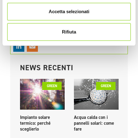
momento più bello degli ultimi anni è stato quando ho
Accetta selezionati
iniziato a conciliare questa vocazione con la mia passione
per la parola scritta. Il risultato? I miei articoli “green”,
ovviamente!
Rifiuta
NEWS RECENTI
GREEN
GREEN
Impianto solare
Acqua calda con i
PPA: 
termico: perché
pannelli solari: come
come
sceglierlo
fare
livel
euro