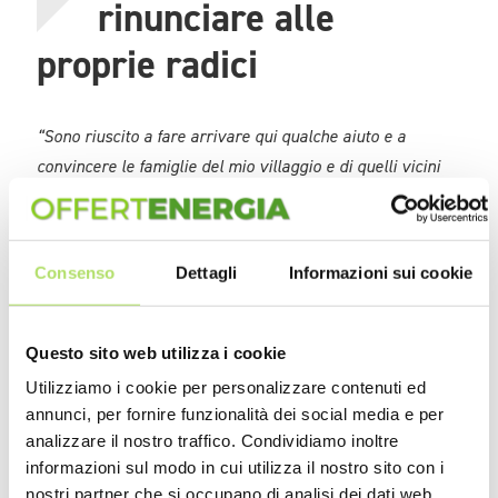
rinunciare alle
proprie radici
“Sono riuscito a fare arrivare qui qualche aiuto e a
convincere le famiglie del mio villaggio e di quelli vicini
che dovevamo andare avanti e fare la nostra parte per
conservare la nostra cultura che fondamentalmente vive
di agropastorizia da centinaia di anni
– dice Zogli –
è
Consenso
Dettagli
Informazioni sui cookie
vero, abbiamo sempre meno risorse e purtroppo la terra
si sta facendo sempre più arida ma abbiamo imparato
molto su come ruotare le coltivazioni e far pascolare le
Questo sito web utilizza i cookie
greggi. Non sarà andandocene verso una vita che non fa
Utilizziamo i cookie per personalizzare contenuti ed
parte della nostra cultura, in città, che ci salveremo”.
annunci, per fornire funzionalità dei social media e per
analizzare il nostro traffico. Condividiamo inoltre
Una lezione che molti altri avrebbero forse dovuto
informazioni sul modo in cui utilizza il nostro sito con i
seguire in tanti paesi, compreso il nostro, quando lo
nostri partner che si occupano di analisi dei dati web,