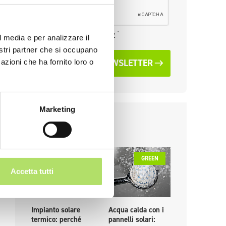
*
Ho letto la
privacy policy
l media e per analizzare il
nostri partner che si occupano
ISCRIVITI ALLA NEWSLETTER
azioni che ha fornito loro o
Marketing
News recenti
GREEN
GREEN
GR
Accetta tutti
Impianto solare
Acqua calda con i
PPA: che co
termico: perché
pannelli solari:
sono, come