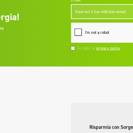
Email
rgia!
re
*
Ho letto la
privacy policy
Risparmia con Sorge