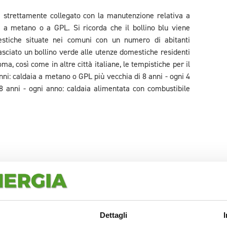
è strettamente collegato con la manutenzione relativa a
ia a metano o a GPL. Si ricorda che il bollino blu viene
estiche situate nei comuni con un numero di abitanti
lasciato un bollino verde alle utenze domestiche residenti
a, così come in altre città italiane, le tempistiche per il
 anni: caldaia a metano o GPL più vecchia di 8 anni - ogni 4
 anni - ogni anno: caldaia alimentata con combustibile
 caldaia a Roma 2019
ma nel 2019 è di 13 euro. A tale somma va poi aggiunta la
Dettagli
e, i cittadini a Roma spendono una cifra tra i 90 e 120 euro.