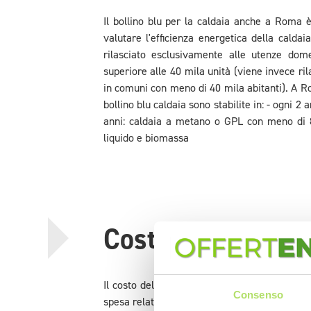
Il bollino blu per la caldaia anche a Roma 
valutare l'efficienza energetica della calda
rilasciato esclusivamente alle utenze dom
superiore alle 40 mila unità (viene invece ri
in comuni con meno di 40 mila abitanti). A Rom
bollino blu caldaia sono stabilite in: - ogni 2
anni: caldaia a metano o GPL con meno di 8
liquido e biomassa
Costi bollino blu
Il costo del bollino blu per la caldaia a Ro
Consenso
spesa relativa alla verifica dei fumi. In total