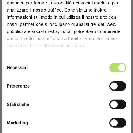
annunci, per fornire funzionalità dei social media e per
analizzare il nostro traffico. Condividiamo inoltre
informazioni sul modo in cui utilizza il nostro sito con i
nostri partner che si occupano di analisi dei dati web,
Detrazioni fiscali per
pubblicità e social media, i quali potrebbero combinarle
con altre informazioni che ha fornito loro o che hanno
sistemi domotici
L’informazione è energia!
raccolto dal suo utilizzo dei loro servizi.
Iscriviti alla nostra newsletter
per ricevere
aggiornamenti sui nostri nuovi articoli.
Selezione
Le ultime notizie relative alla Legge di Bilancio 2019
Necessari
del
riguardano gli incentivi legati all’utilizzo e all’installazione
*
Email
consenso
di impianti domotici.
Preferenze
L
’Ecobonus spese domotica
è l’opportunità riservata ai
contribuenti di godere delle agevolazioni Ecobonus,
Statistiche
ovvero della
detrazione fiscale del 65%
sulle spese legate
alla domotica o casa intelligente.
*
Ho letto la
privacy policy
Marketing
Per le spese effettuate entro il 2015, è previsto un bonus