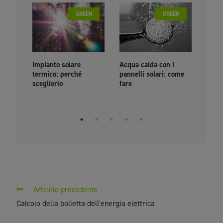
GREEN
GREEN
Impianto solare
Acqua calda con i
PPA: 
termico: perché
pannelli solari: come
come
sceglierlo
fare
livel
euro
Articolo precedente
Calcolo della bolletta dell'energia elettrica