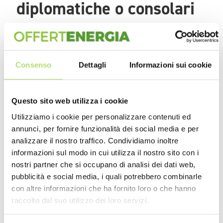
diplomatiche o consolari
Un altro caso in cui si può presentare richiesta al fornitore di
esenzione dal pagamento delle accise sull'energia elettrica è
quando la fornitura è a favore delle Forze armate, le quali
Consenso
Dettagli
Informazioni sui cookie
devono appartenere a uno Stato facente parte del trattato del
Nord Atlantico. Infine, l'esenzione è richiedibile per tutti i contratti
di fornitura elettrica inseriti in un quadro di relazioni
Questo sito web utilizza i cookie
diplomatiche o consolari.
Utilizziamo i cookie per personalizzare contenuti ed
annunci, per fornire funzionalità dei social media e per
analizzare il nostro traffico. Condividiamo inoltre
informazioni sul modo in cui utilizza il nostro sito con i
Redazione
nostri partner che si occupano di analisi dei dati web,
pubblicità e social media, i quali potrebbero combinarle
con altre informazioni che ha fornito loro o che hanno
raccolto dal suo utilizzo dei loro servizi.