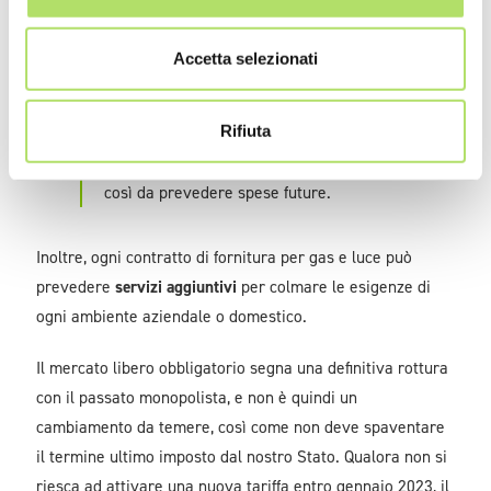
una riduzione dei prezzi;
Accetta selezionati
la possibilità di scegliere un unico fornitore per
elettricità e gas;
Rifiuta
prezzi bloccati per un periodo di tempo limitato,
così da prevedere spese future.
Inoltre, ogni contratto di fornitura per gas e luce può
prevedere
servizi aggiuntivi
per colmare le esigenze di
ogni ambiente aziendale o domestico.
Il mercato libero obbligatorio segna una definitiva rottura
con il passato monopolista, e non è quindi un
cambiamento da temere, così come non deve spaventare
il termine ultimo imposto dal nostro Stato. Qualora non si
riesca ad attivare una nuova tariffa entro gennaio 2023, il