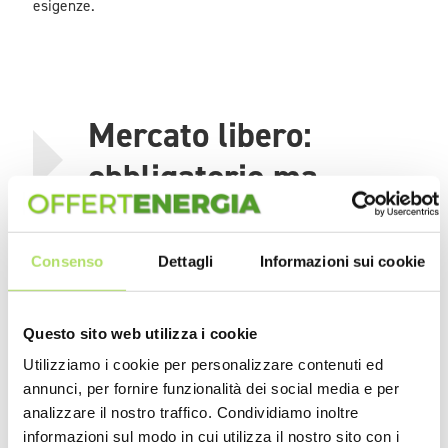
esigenze.
Mercato libero:
obbligatorio ma
vantaggioso
Consenso
Dettagli
Informazioni sui cookie
Ottimizzare i consumi, in un panorama energetico
liberalizzato, significa gestire in maniera intelligente le
Questo sito web utilizza i cookie
componenti di spesa non solo in termini di dispendio di
elettricità e gas, ma anche di scelte contrattuali e
Utilizziamo i cookie per personalizzare contenuti ed
annunci, per fornire funzionalità dei social media e per
valutazioni tra offerte concorrenti. Il prezzo della materia
analizzare il nostro traffico. Condividiamo inoltre
prima, ad esempio, è sicuramente un elemento di cui
informazioni sul modo in cui utilizza il nostro sito con i
tenere conto, ma non è la sola cosa a cui occorre prestare