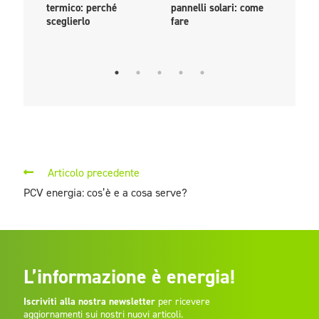
termico: perché
pannelli solari: come
come
sceglierlo
fare
livel
euro
Articolo precedente
PCV energia: cos’è e a cosa serve?
L’informazione è energia!
Iscriviti alla nostra newsletter
per ricevere
aggiornamenti sui nostri nuovi articoli.