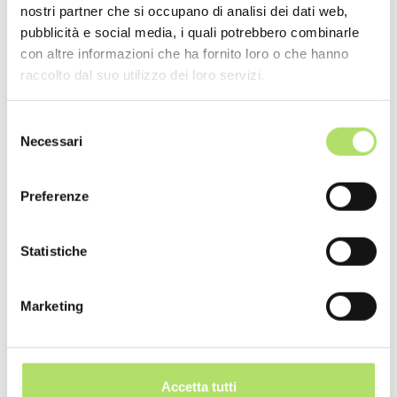
nostri partner che si occupano di analisi dei dati web,
attenzione: ogni fornitore garantisce bonus e piani tariffari
pubblicità e social media, i quali potrebbero combinarle
personalizzati per la nuova clientela, creati ad hoc per
con altre informazioni che ha fornito loro o che hanno
andare incontro alle esigenze di ogni tipologia di cliente.
raccolto dal suo utilizzo dei loro servizi.
Selezione
Necessari
del
consenso
Preferenze
Il
superamento della maggior tutela
è un passaggio
obbligatorio ma virtuoso che serve a rendere l’offerta
Statistiche
energetica italiana un mercato vitale che offre diversi
vantaggi, tra cui:
Marketing
una maggiore concorrenza;
Accetta tutti