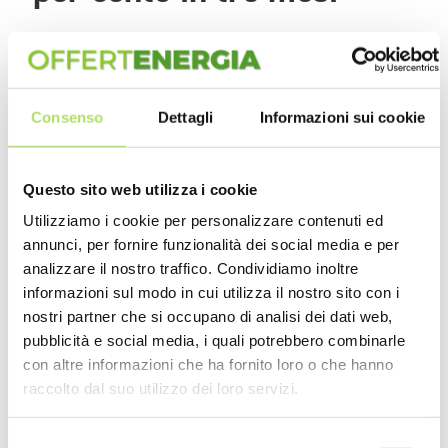
Rispetto all'ultimo trimestre dello scorso anno, il prezzo della
materia prima gas naturale è aumentato del 2,3 per cento. Fino
al prossimo 31 marzo, il costo del gas per l'Autorità sarà di
0,329 euro/Smc). Tornando all'analisi formulata dall'Ufficio studi
Consenso
Dettagli
Informazioni sui cookie
della Cgia, i rincari del gas sono stati più marcati rispetto a
quelli della luce nel 2018. Infatti, il prezzo del gas stabilito
dall'ARERA è aumentato del 5,7 per cento.
Questo sito web utilizza i cookie
Utilizziamo i cookie per personalizzare contenuti ed
annunci, per fornire funzionalità dei social media e per
analizzare il nostro traffico. Condividiamo inoltre
Redazione
informazioni sul modo in cui utilizza il nostro sito con i
nostri partner che si occupano di analisi dei dati web,
pubblicità e social media, i quali potrebbero combinarle
con altre informazioni che ha fornito loro o che hanno
raccolto dal suo utilizzo dei loro servizi.
NEWS RECENTI
Selezione