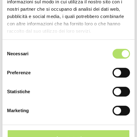
informazioni sul modo in cui utilizza il nostro sito con i
sufficiente all'utilizzo dell'impianto per il periodo desiderato.
Infine, il gasolio non può essere utilizzato per alimentare i fuochi
nostri partner che si occupano di analisi dei dati web,
in cucina.
pubblicità e social media, i quali potrebbero combinarle
con altre informazioni che ha fornito loro o che hanno
raccolto dal suo utilizzo dei loro servizi.
Selezione
Redazione
Necessari
del
consenso
Preferenze
Statistiche
NEWS RECENTI
Marketing
GREEN
GREEN