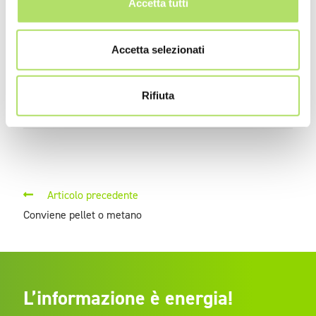
Accetta tutti
Impianto solare
Acqua calda con i
PPA: 
termico: perché
pannelli solari: come
come
sceglierlo
fare
livel
Accetta selezionati
euro
Rifiuta
Articolo precedente
Conviene pellet o metano
L’informazione è energia!