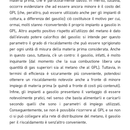
materia prima, che è particolarmente basso. In merito, tuttavia,
occorre evidenziare che ad essere ancora minore è il costo del
GPL (che, peraltro, può essere utilizzato anche per gli impianti di
cottura, a differenza del gasolio): ciò costituisce il motivo per cui,
ormai, molti stanno riconvertendo il proprio impianto a gasolio in
GPL. Altro aspetto positivo rispetto all'utilizzo del metano è dato
dall'elevato potere calorifico del gasolio: si intende per questo
parametro il grado di riscaldamento che può essere sprigionato
per ogni unità di misura della materia prima considerata. Anche
in questo caso, tuttavia, c'è un contro: il gasolio, infatti, è molto
inquinante (dal momento che la sua combustione libera una
quantità di gas superiori sia al metano che al GPL). Tuttavia, in
termini di efficienza è sicuramente più conveniente, potendosi
ottenere un riscaldamento notevole anche a fronte di minore
impiego di materia prima (e quindi a fronte di costi più contenuti).
Infine, gli impianti a gasolio presentano il vantaggio di essere
notevolmente pratici, nel senso che basta alimentarli e caricarli
secondo quelli che sono i parametri di impiego utilizzati.
Conseguentemente, se non è possibile ricorrere al GPL e se non
ci si può collegare alla rete di distribuzione del metano, il gasolio
per il riscaldamento è senz'altro conveniente.