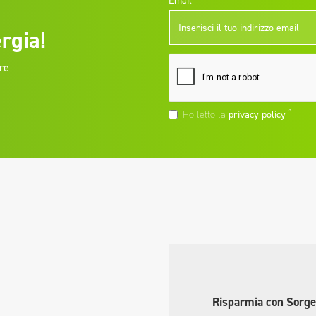
Email
rgia!
re
*
Ho letto la
privacy policy
Risparmia con Sorge