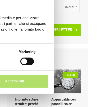
*
Ho letto la
privacy policy
l media e per analizzare il
nostri partner che si occupano
ISCRIVITI ALLA NEWSLETTER
azioni che ha fornito loro o
Marketing
News recenti
GREEN
GREEN
GR
Accetta tutti
Impianto solare
Acqua calda con i
PPA: che co
termico: perché
pannelli solari:
sono, come