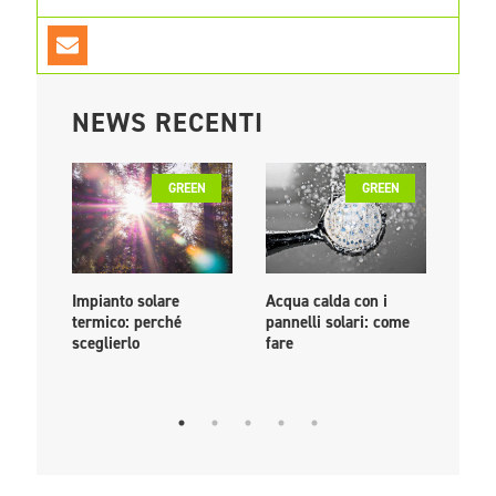
NEWS RECENTI
GREEN
GREEN
Impianto solare
Acqua calda con i
PPA: 
termico: perché
pannelli solari: come
come
sceglierlo
fare
livel
euro