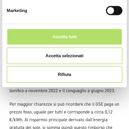
Quando avviene il rimborso dell’energia in eccesso
immessa in rete? E in quali modalità? Il rimborso avviene
Marketing
tramite bonifico bancario,
accreditato sul conto corrente
del proprietario del fotovoltaico.
Accetta tutti
Un primo acconto, nel mese di novembre, in proporzione
alla taglia dell'impianto, un secondo pagamento, il
conguaglio, a giugno dell’anno successivo all’immissione
Accetta selezionati
in rete.
Rifiuta
Esempio: per tutta l’energia immessa in rete nel corso del
2022, il proprietario del fotovoltaico riceverà un primo
bonifico a novembre 2022 e il conguaglio a giugno 2023.
Per maggior chiarezza si può ricordare che il GSE paga un
prezzo fisso, uguale per tutti e corrisponde a circa 0,12
€/kWh. Al risparmio principale derivato dall’energia
gratuita del sole, si somma quindi questo rimborso che