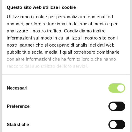
Gli interventi trainanti sono quelli che permettono di
Questo sito web utilizza i cookie
accedere direttamente all' Ecobonus 110%, mentre
gli interventi trainati non soddisferebbero i requisiti
Utilizziamo i cookie per personalizzare contenuti ed
minimi per accedere al Bonus, ma se legati agli interventi
annunci, per fornire funzionalità dei social media e per
analizzare il nostro traffico. Condividiamo inoltre
trainanti possono godere dell'agevolazione; Inoltre, per
informazioni sul modo in cui utilizza il nostro sito con i
usufruire del bonus bisogna ottenere l’aumento di almeno
nostri partner che si occupano di analisi dei dati web,
due classi energetiche dell’abitazione rispetto all’APE di
pubblicità e social media, i quali potrebbero combinarle
inizio lavori o, il raggiungimento della classe energetica
con altre informazioni che ha fornito loro o che hanno
massima.
raccolto dal suo utilizzo dei loro servizi.
Selezione
Necessari
del
consenso
Prezzo scambio sul
Preferenze
posto
Statistiche