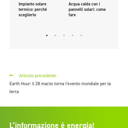
Impianto solare
Acqua calda con i
PPA: 
termico: perché
pannelli solari: come
come
sceglierlo
fare
livel
euro
Articolo precedente
Earth Hour: il 28 marzo torna l'evento mondiale per la
terra
L’informazione è energia!