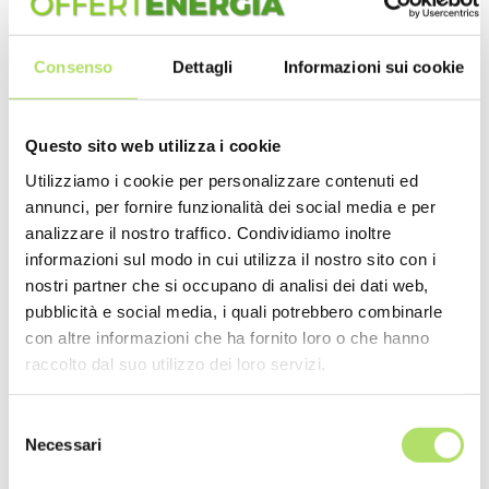
minore, salvaguardando e tutelando di
conseguenza l’ambiente, questo avrà
Consenso
Dettagli
Informazioni sui cookie
ripercussioni positive non solo immediate, ma
anche sul futuro;
Questo sito web utilizza i cookie
Vantaggi economici
: nonostante un iniziale costo
Utilizziamo i cookie per personalizzare contenuti ed
elevato per le migliorie energetiche, il risparmio
annunci, per fornire funzionalità dei social media e per
in bolletta permette di riassorbirli nel giro di
analizzare il nostro traffico. Condividiamo inoltre
qualche anno, dopo i quali il risparmio sarà
informazioni sul modo in cui utilizza il nostro sito con i
netto; inoltre, per quanto riguarda gli edifici
nostri partner che si occupano di analisi dei dati web,
privati, sono sempre attivi dei bonus per
pubblicità e social media, i quali potrebbero combinarle
con altre informazioni che ha fornito loro o che hanno
favorire questo tipo di interventi;
raccolto dal suo utilizzo dei loro servizi.
Vantaggio immobiliare
: aumentare la classe
Selezione
energetica di un edificio, pubblico o privato, ha
Necessari
del
ripercussioni anche sul valore dell’immobile sul
consenso