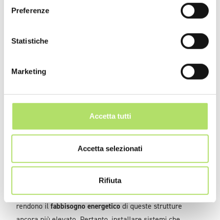
mercato;
Preferenze
Vantaggi di benessere
: la riduzione di emissioni è
Statistiche
positiva non solo per il pianeta ma anche per le
persone che potranno vivere in un ambiente più
sano, evitando anche l’insorgenza di malattie
Marketing
legate all’inquinamento; oltre a questo,
l’efficientamento energetico permette agli edifici
di migliorare il comfort, grazie alla migliore
Accetta tutti
climatizzazione degli ambienti.
Accetta selezionati
Gli edifici pubblici, a causa delle loro dimensioni, hanno un
consumo energetico notevolmente superiore rispetto a
quelli privati. Inoltre, edifici storici e antichi possono
Rifiuta
avere impianti datati e dalle basse prestazioni, che
rendono il
fabbisogno energetico
di queste strutture
ancora più elevato. Pertanto, installare sistemi che