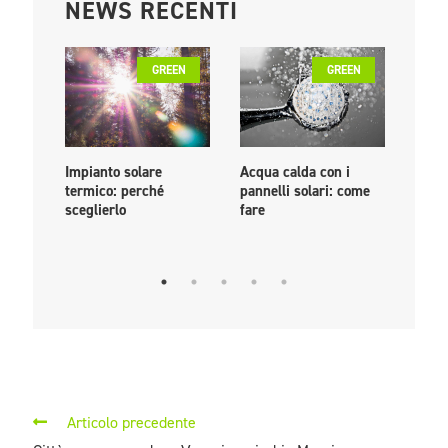
NEWS RECENTI
GREEN
GREEN
Impianto solare
Acqua calda con i
PPA: 
termico: perché
pannelli solari: come
come
sceglierlo
fare
livel
euro
Articolo precedente