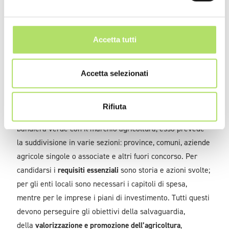
Agricoltori (CIA) a istituire Bandiera Verde.
Il riconoscimento è pensato per gli enti pubblici, le
Accetta tutti
aziende, le associazioni e i singoli cittadini che ogni
giorno si impegnano nella
salvaguardia del territorio
Accetta selezionati
rurale
e delle sue radici storiche e culturali.
Il concorso-premio,
nato nel 2003
, è giunto quest’anno alla
Rifiuta
sua XVII edizione e consiste nell’assegnazione di una
bandiera verde con il marchio agricoltura; esso prevede
la suddivisione in varie sezioni: province, comuni, aziende
agricole singole o associate e altri fuori concorso. Per
candidarsi i
requisiti essenziali
sono storia e azioni svolte;
per gli enti locali sono necessari i capitoli di spesa,
mentre per le imprese i piani di investimento. Tutti questi
devono perseguire gli obiettivi della salvaguardia,
della
valorizzazione e promozione dell’agricoltura
,