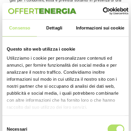
gas per i condomini, essa è prevista soltanto in presenza di una
caldaia centralizzata che trasferisce il riscaldamento a tutte le
unità immobiliari che compongono il condominio. Nel caso
specifico, si consiglia di valutare le offerte gas per condomini
inserite nel catalogo delle offerte dei grandi fornitori attivi nel
Consenso
Dettagli
Informazioni sui cookie
mercato libero in Italia.
Questo sito web utilizza i cookie
Utilizziamo i cookie per personalizzare contenuti ed
Redazione
annunci, per fornire funzionalità dei social media e per
analizzare il nostro traffico. Condividiamo inoltre
informazioni sul modo in cui utilizza il nostro sito con i
nostri partner che si occupano di analisi dei dati web,
pubblicità e social media, i quali potrebbero combinarle
con altre informazioni che ha fornito loro o che hanno
NEWS RECENTI
raccolto dal suo utilizzo dei loro servizi.
Selezione
GREEN
GREEN
Necessari
del