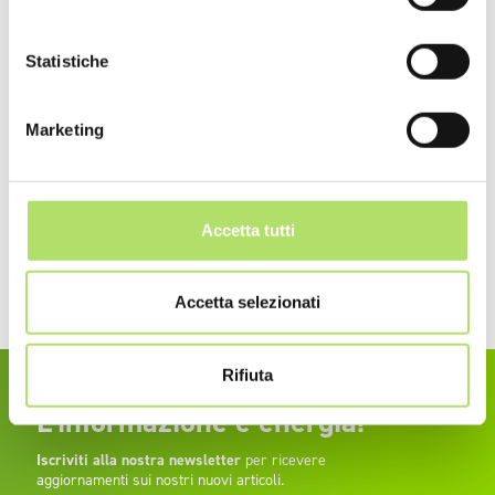
termico: perché
pannelli solari: come
come
sceglierlo
fare
livel
euro
Statistiche
Marketing
Accetta tutti
Articolo precedente
Comparatore bollette luce
Accetta selezionati
Rifiuta
L’informazione è energia!
Iscriviti alla nostra newsletter
per ricevere
aggiornamenti sui nostri nuovi articoli.