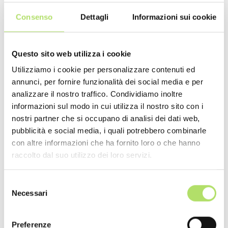
dodici mesi.
Consenso
Dettagli
Informazioni sui cookie
Questo sito web utilizza i cookie
Redazione
Utilizziamo i cookie per personalizzare contenuti ed
annunci, per fornire funzionalità dei social media e per
analizzare il nostro traffico. Condividiamo inoltre
informazioni sul modo in cui utilizza il nostro sito con i
nostri partner che si occupano di analisi dei dati web,
pubblicità e social media, i quali potrebbero combinarle
NEWS RECENTI
con altre informazioni che ha fornito loro o che hanno
raccolto dal suo utilizzo dei loro servizi.
GREEN
GREEN
Selezione
Necessari
del
consenso
Impianto solare
Acqua calda con i
PPA: 
Preferenze