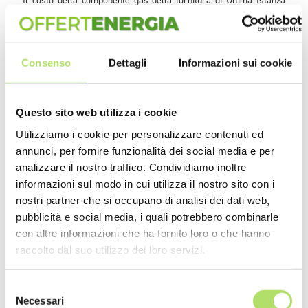
Il costo della componente gas della fornitura di Ultima Istanza
viene stabilito dall'ARERA (Autorità di Regolazione per Energia
Reti e Ambiente). Ciò avviene nei primi sei mesi dall'attivazione
della fornitura di Ultima Istanza da parte del distributore locale.
Trascorsi i 6 mesi, il prezzo della componente energia rispecchia
Consenso
Dettagli
Informazioni sui cookie
sempre il costo della tariffa stabilita da ARERA ma maggiorato
tramite l'aggiunta di un parametro Beta.
Questo sito web utilizza i cookie
Utilizziamo i cookie per personalizzare contenuti ed
annunci, per fornire funzionalità dei social media e per
Redazione
analizzare il nostro traffico. Condividiamo inoltre
informazioni sul modo in cui utilizza il nostro sito con i
nostri partner che si occupano di analisi dei dati web,
pubblicità e social media, i quali potrebbero combinarle
con altre informazioni che ha fornito loro o che hanno
raccolto dal suo utilizzo dei loro servizi.
NEWS RECENTI
Selezione
Necessari
del