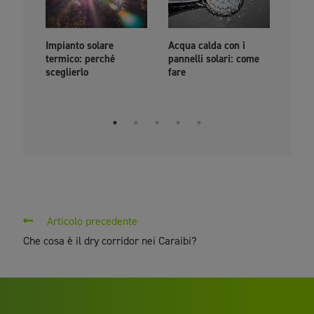
Impianto solare
Acqua calda con i
PPA: 
termico: perché
pannelli solari: come
come
sceglierlo
fare
livel
euro
Articolo precedente
Che cosa è il dry corridor nei Caraibi?