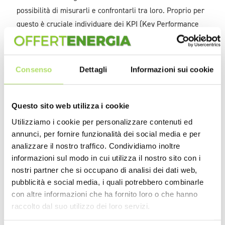
possibilità di misurarli e confrontarli tra loro. Proprio per
questo è cruciale individuare dei KPI (Key Performance
Indicator) che consentano di raccogliere dati misurabili
attraverso strumenti e sistemi chiari e condivisibili.
Consenso
Dettagli
Informazioni sui cookie
Fin dagli anni ‘90 sono stati individuati i primi indici di
sostenibilità ambientali riconosciuti a livello
internazionale che vengono raggruppati in
diverse
Questo sito web utilizza i cookie
categorie
, tra cui:
Utilizziamo i cookie per personalizzare contenuti ed
annunci, per fornire funzionalità dei social media e per
Indicatori di efficacia
: misurano il rapporto tra un
analizzare il nostro traffico. Condividiamo inoltre
obiettivo prestabilito in ambito di politica
informazioni sul modo in cui utilizza il nostro sito con i
nostri partner che si occupano di analisi dei dati web,
ambientale e risultato raggiunto. Un esempio
pubblicità e social media, i quali potrebbero combinarle
può essere l'obiettivo di raccolta differenziata.
con altre informazioni che ha fornito loro o che hanno
raccolto dal suo utilizzo dei loro servizi.
Indicatori descrittivi:
hanno lo scopo di