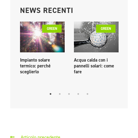
NEWS RECENTI
GREEN
GREEN
Impianto solare
Acqua calda con i
PPA: 
termico: perché
pannelli solari: come
come
sceglierlo
fare
livel
euro
Articolo precedente