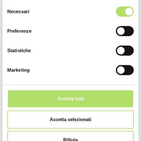
descrivere la situazione reale dell’azienda in
Selezione
relazione ai problemi ambientali e, per questo,
Necessari
del
sono espressi in unità fisiche. A titolo
consenso
esemplificativo, un indicatore descrittivo è
Preferenze
rappresentato dalle emissioni di anidride
carbonica (espressa in tonnellate).
Statistiche
indicatori del benessere totale
: misurano la
Marketing
sostenibilità totale dell’azienda, come - ad
esempio - l’impronta ecologica.
Secondo uno studio condotto dalla rivista GreenTire, in
Accetta tutti
collaborazione con l’Università Bocconi di Milano , per
misurare la sostenibilità della propria azienda possono
Accetta selezionati
essere considerati cinque indicatori principali:
Conformità alla normativa vigente
: un primo
Rifiuta